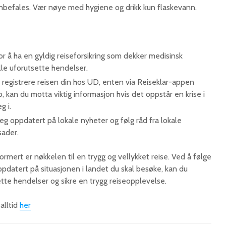
nbefales. Vær nøye med hygiene og drikk kun flaskevann.​
r å ha en gyldig reiseforsikring som dekker medisinsk
e uforutsette hendelser.​
registrere reisen din hos UD, enten via Reiseklar-appen
no, kan du motta viktig informasjon hvis det oppstår en krise i
 i.​
g oppdatert på lokale nyheter og følg råd fra lokale
ader.​
rmert er nøkkelen til en trygg og vellykket reise. Ved å følge
pdatert på situasjonen i landet du skal besøke, kan du
ette hendelser og sikre en trygg reiseopplevelse.
alltid
her