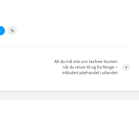
G
Alt du må vite om taxfree-kvoten
når du reiser til og fra Norge –
inkludert julehandel i utlandet