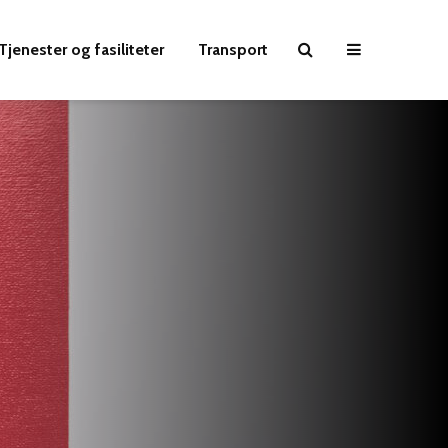
Tjenester og fasiliteter
Transport
Oslo Lufthavn P10 parkering: Alt
Korttidsparkering Garderm