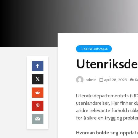
REISEINFORMASJON
Utenriksde
admin
april 28, 2025
K
Utenriksdepartementets (UD) 
utenlandsreiser. Her finner 
andre relevante forhold i uli
for å sikre en trygg og problem
Hvordan holde seg oppdate