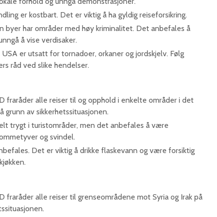
kale forhold og unngå demonstrasjoner.
ing er kostbart. Det er viktig å ha gyldig reiseforsikring.
 byer har områder med høy kriminalitet. Det anbefales å
unngå å vise verdisaker.
:
USA er utsatt for tornadoer, orkaner og jordskjelv. Følg
rs råd ved slike hendelser.
 fraråder alle reiser til og opphold i enkelte områder i det
på grunn av sikkerhetssituasjonen.
lt trygt i turistområder, men det anbefales å være
ommetyver og svindel.
befales. Det er viktig å drikke flaskevann og være forsiktig
jøkken.​
 fraråder alle reiser til grenseområdene mot Syria og Irak på
tssituasjonen.