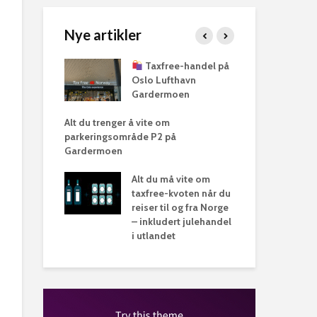
Dr dropin gardermoen​
Nye artikler
ring: Alt du
Taxfree-handel på
Alt
Oslo Lufthavn
om 
Gardermoen
Ga
Alt du trenger å vite om
Shuttlebuss på Ga
rdermoen
parkeringsområde P2 på
trenger å vite
Gardermoen
Dr dropin garderm
Alt du må vite om
taxfree-kvoten når du
reiser til og fra Norge
– inkludert julehandel
i utlandet