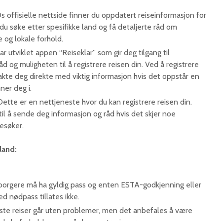
 offisielle nettside finner du oppdatert reiseinformasjon for
u søke etter spesifikke land og få detaljerte råd om
e og lokale forhold.​
Alt du trenger å vite
Oslo Lufthavn P10 parke
r utviklet appen “Reiseklar” som gir deg tilgang til
om bagasjeregler på
trenger å vite
åd og muligheten til å registrere reisen din. Ved å registrere
Gardermoen
Transport test
kte deg direkte med viktig informasjon hvis det oppstår en
Shuttlebuss på Gardermoen: Alt du
er deg i.​
trenger å vite
Langtidsparkering Ga
ette er en nettjeneste hvor du kan registrere reisen din.
il å sende deg informasjon og råd hvis det skjer noe
Dr dropin gardermoen​
esøker.​
land:
orgere må ha gyldig pass og enten ESTA-godkjenning eller
d nødpass tillates ikke.
ste reiser går uten problemer, men det anbefales å være