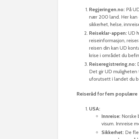
Regjeringen.no:
På UDs
nær 200 land. Her kan d
sikkerhet, helse, innreis
Reiseklar-appen:
UD ha
reiseinformasjon, reiser
reisen din kan UD konta
krise i området du befinn
Reiseregistrering.no:
D
Det gir UD muligheten t
uforutsett i landet du b
Reiseråd for fem populære 
USA:
Innreise:
Norske b
visum. Innreise me
Sikkerhet:
De fle