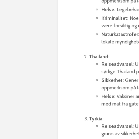
oppmerksom på lo
Helse:
Legebehandl
Kriminalitet:
Noen
være forsiktig og 
Naturkatastrofer
lokale myndighete
Thailand:
Reiseadvarsel:
UD
sørlige Thailand 
Sikkerhet:
Genere
oppmerksom på l
Helse:
Vaksiner an
med mat fra gatek
Tyrkia:
Reiseadvarsel:
UD
grunn av sikkerhe