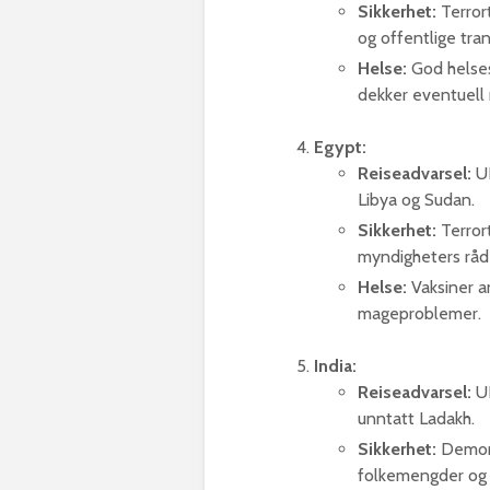
Sikkerhet:
Terror
og offentlige tra
Helse:
God helses
dekker eventuell 
Egypt:
Reiseadvarsel:
UD
Libya og Sudan.
Sikkerhet:
Terrort
myndigheters råd
Helse:
Vaksiner a
mageproblemer.​
India:
Reiseadvarsel:
UD
unntatt Ladakh.
Sikkerhet:
Demons
folkemengder og 