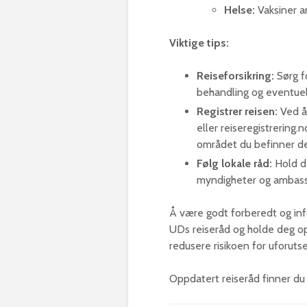
Helse:
Vaksiner a
Viktige tips:
Reiseforsikring:
Sørg fo
behandling og eventuell
Registrer reisen:
Ved å 
eller reiseregistrering.
området du befinner deg
Følg lokale råd:
Hold de
myndigheter og ambass
Å være godt forberedt og info
UDs reiseråd og holde deg op
redusere risikoen for uforuts
Oppdatert reiseråd finner du 