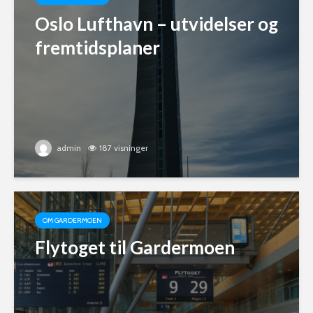
Oslo Lufthavn – utvidelser og
fremtidsplaner
admin
187 visninger
OM GARDERMOEN
Flytoget til Gardermoen