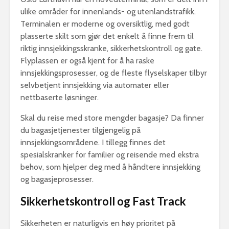
ulike områder for innenlands- og utenlandstrafikk.
Terminalen er moderne og oversiktlig, med godt
plasserte skilt som gjør det enkelt å finne frem til
riktig innsjekkingsskranke, sikkerhetskontroll og gate.
De beste
Taxfre
Flyplassen er også kjent for å ha raske
spisestedene på
på Oslo L
innsjekkingsprosesser, og de fleste flyselskaper tilbyr
Gardermoen
Garderm
selvbetjent innsjekking via automater eller
Lounger på Oslo
nettbaserte løsninger.
Gardermoen
Skal du reise med store mengder bagasje? Da finner
du bagasjetjenester tilgjengelig på
Dr dropin gardermoen​
innsjekkingsområdene. I tillegg finnes det
spesialskranker for familier og reisende med ekstra
behov, som hjelper deg med å håndtere innsjekking
og bagasjeprosesser.
Sikkerhetskontroll og Fast Track
Sikkerheten er naturligvis en høy prioritet på