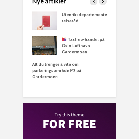
Nye artikler
n​
Utenriksdepartementets
A
reiseråd
t
kering: Alt du
r
–
Taxfree-handel på
i
Oslo Lufthavn
Gardermoen
A
o
Alt du trenger å vite om
G
parkeringsområde P2 på
Gardermoen
Shuttlebuss på 
trenger å vite