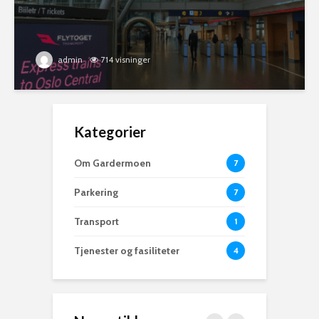
admin
714 visninger
Kategorier
Om Gardermoen
7
Parkering
7
Transport
1
Tjenester og fasiliteter
4