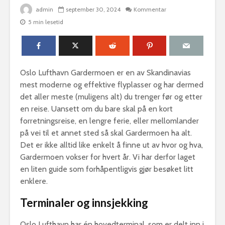
admin
september 30, 2024
Kommentar
5 min lesetid
Oslo Lufthavn Gardermoen er en av Skandinavias
mest moderne og effektive flyplasser og har dermed
det aller meste (muligens alt) du trenger før og etter
en reise. Uansett om du bare skal på en kort
forretningsreise, en lengre ferie, eller mellomlander
Oslo Lufthavn P10 parkering: Alt
Korttidsparkering Gard
på vei til et annet sted så skal Gardermoen ha alt.
du trenger å vite
Det er ikke alltid like enkelt å finne ut av hvor og hva,
Alt du trenger å vite om
Gardermoen vokser for hvert år. Vi har derfor laget
parkeringsområde P2 på
en liten guide som forhåpentligvis gjør besøket litt
Gardermoen
enklere.
De beste parkeringsmulighetene
Terminaler og innsjekking
på Gardermoen
Oslo Lufthavn har én hovedterminal, som er delt inn i